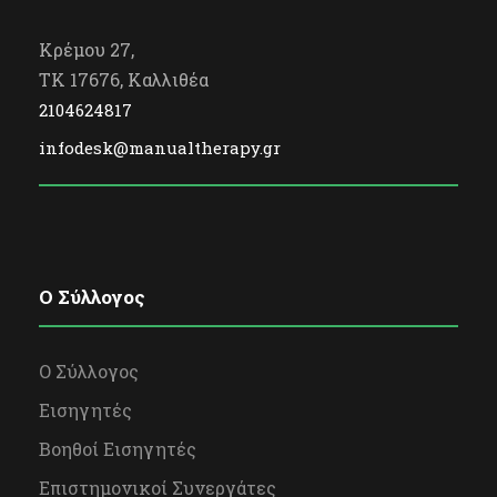
Κρέμου 27,
TK 17676, Καλλιθέα
2104624817
infodesk@manualtherapy.gr
O Σύλλογος
Ο Σύλλογος
Εισηγητές
Βοηθοί Εισηγητές
Επιστημονικοί Συνεργάτες