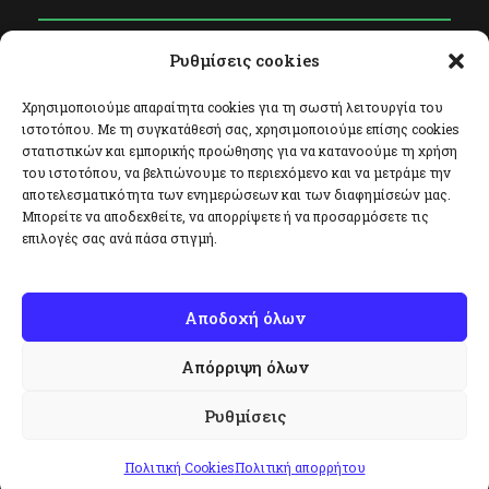
Ρυθμίσεις cookies
Φόρμα Επικοινωνίας
Facebook
Χρησιμοποιούμε απαραίτητα cookies για τη σωστή λειτουργία του
ιστοτόπου. Με τη συγκατάθεσή σας, χρησιμοποιούμε επίσης cookies
Twitter
στατιστικών και εμπορικής προώθησης για να κατανοούμε τη χρήση
του ιστοτόπου, να βελτιώνουμε το περιεχόμενο και να μετράμε την
Instagram
αποτελεσματικότητα των ενημερώσεων και των διαφημίσεών μας.
Μπορείτε να αποδεχθείτε, να απορρίψετε ή να προσαρμόσετε τις
επιλογές σας ανά πάσα στιγμή.
Αποδοχή όλων
Απόρριψη όλων
Copyright All Right Reserved 2020, Σύλλογος
Φυσικοθεραπευτών Χειροθεραπευτών Ελλάδας.
Ρυθμίσεις
Πολιτική Cookies
Πολιτική απορρήτου