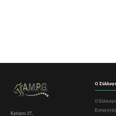
O Σύλλογ
Ο Σύλλογο
Εισηγητέ
Κρέμου 27,