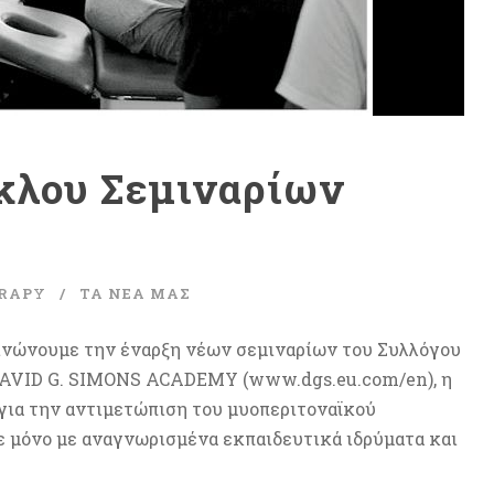
κλου Σεμιναρίων
RAPY
ΤΑ ΝΈΑ ΜΑΣ
οινώνουμε την έναρξη νέων σεμιναρίων του Συλλόγου
 DAVID G. SIMONS ACADEMY (www.dgs.eu.com/en), η
 για την αντιμετώπιση του μυοπεριτοναϊκού
ε μόνο με αναγνωρισμένα εκπαιδευτικά ιδρύματα και