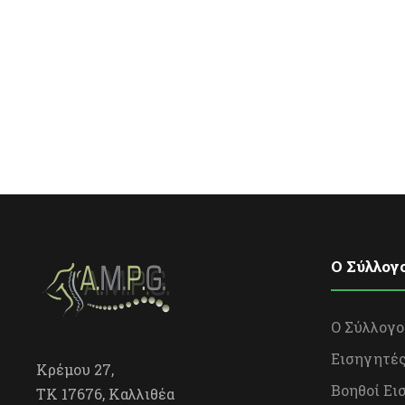
O Σύλλογ
Ο Σύλλογο
Εισηγητέ
Κρέμου 27,
Βοηθοί Ει
TK 17676, Καλλιθέα