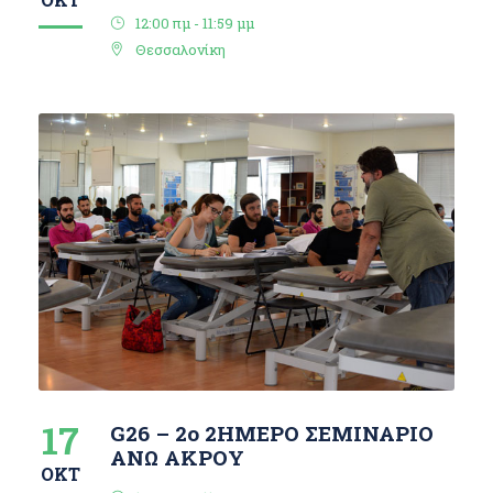
12:00 πμ - 11:59 μμ
Θεσσαλονίκη
17
G26 – 2ο 2ΗΜΕΡΟ ΣΕΜΙΝΑΡΙΟ
ΑΝΩ ΑΚΡΟΥ
ΟΚΤ