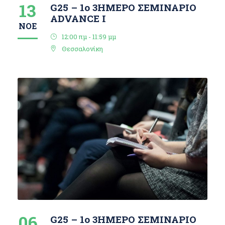
13
G25 – 1o 3ΗΜΕΡΟ ΣΕΜΙΝΑΡΙΟ
ΑDVANCE I
ΝΟΈ
12:00 πμ - 11:59 μμ
Θεσσαλονίκη
06
G25 – 1o 3ΗΜΕΡΟ ΣΕΜΙΝΑΡΙΟ