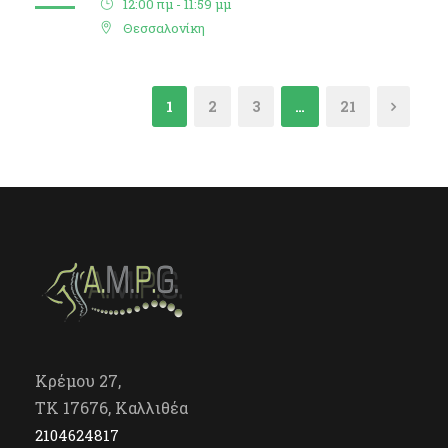
12:00 πμ - 11:59 μμ
Θεσσαλονίκη
1
2
3
…
21
Κρέμου 27,
TK 17676, Καλλιθέα
2104624817