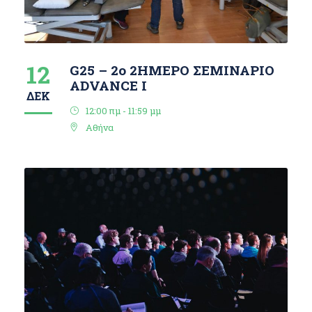
12
G25 – 2ο 2ΗΜΕΡΟ ΣΕΜΙΝΑΡΙΟ
ΑDVANCE I
ΔΕΚ
12:00 πμ - 11:59 μμ
Αθήνα