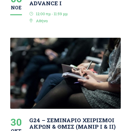
ΑDVANCE I
ΝΟΈ
12:00 πμ - 11:59 μμ
Αθήνα
30
G24 – ΣΕΜΙΝΑΡΙΟ ΧΕΙΡΙΣΜΟΙ
ΑΚΡΩΝ & ΘΜΣΣ (ΜΑΝΙΡ I & ΙΙ)
ΟΚΤ