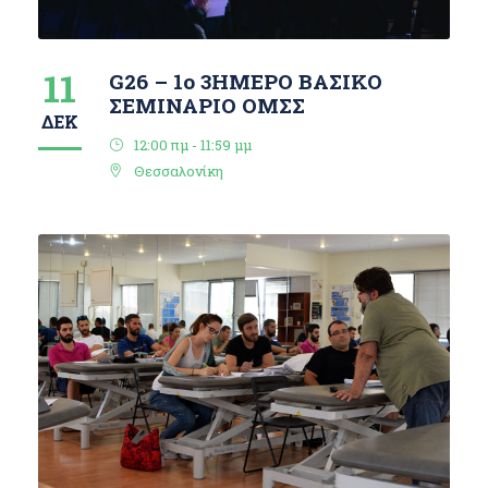
11
G26 – 1ο 3ΗΜΕΡΟ ΒΑΣΙΚΟ
ΣΕΜΙΝΑΡΙΟ ΟΜΣΣ
ΔΕΚ
12:00 πμ - 11:59 μμ
Θεσσαλονίκη