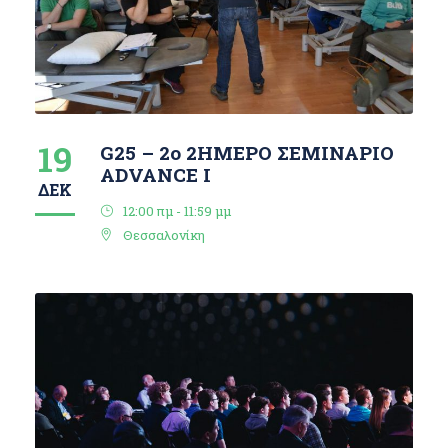
19
G25 – 2ο 2ΗΜΕΡΟ ΣΕΜΙΝΑΡΙΟ
ΑDVANCE I
ΔΕΚ
12:00 πμ - 11:59 μμ
Θεσσαλονίκη