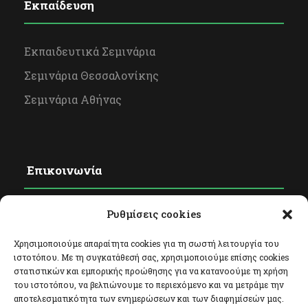
Εκπαίδευση
Εκπαιδευτικά Σεμινάρια
Σεμινάρια Θεσσαλονίκης
Σεμινάρια Αθήνας
Επικοινωνία
Ρυθμίσεις cookies
Φόρμα Επικοινωνίας
Facebook
Χρησιμοποιούμε απαραίτητα cookies για τη σωστή λειτουργία του
ιστοτόπου. Με τη συγκατάθεσή σας, χρησιμοποιούμε επίσης cookies
Twitter
στατιστικών και εμπορικής προώθησης για να κατανοούμε τη χρήση
του ιστοτόπου, να βελτιώνουμε το περιεχόμενο και να μετράμε την
Instagram
αποτελεσματικότητα των ενημερώσεων και των διαφημίσεών μας.