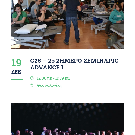
19
G25 – 2ο 2ΗΜΕΡΟ ΣΕΜΙΝΑΡΙΟ
ΑDVANCE I
ΔΕΚ
12:00 πμ - 11:59 μμ
Θεσσαλονίκη