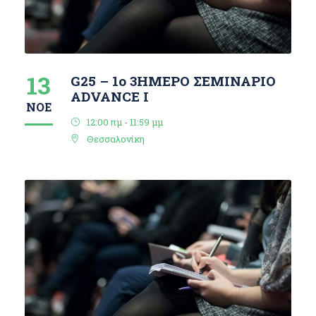
13
G25 – 1o 3ΗΜΕΡΟ ΣΕΜΙΝΑΡΙΟ
ΑDVANCE I
ΝΟΈ
12:00 πμ - 11:59 μμ
Θεσσαλονίκη