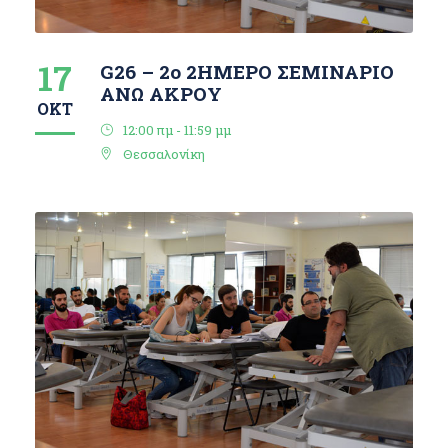
17
G26 – 2ο 2ΗΜΕΡΟ ΣΕΜΙΝΑΡΙΟ
ΑΝΩ ΑΚΡΟΥ
ΟΚΤ
12:00 πμ - 11:59 μμ
Θεσσαλονίκη