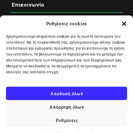
Επικοινωνία
Ρυθμίσεις cookies
Φόρμα Επικοινωνίας
Facebook
Χρησιμοποιούμε απαραίτητα cookies για τη σωστή λειτουργία του
ιστοτόπου. Με τη συγκατάθεσή σας, χρησιμοποιούμε επίσης cookies
Twitter
στατιστικών και εμπορικής προώθησης για να κατανοούμε τη χρήση
του ιστοτόπου, να βελτιώνουμε το περιεχόμενο και να μετράμε την
Instagram
αποτελεσματικότητα των ενημερώσεων και των διαφημίσεών μας.
Μπορείτε να αποδεχθείτε, να απορρίψετε ή να προσαρμόσετε τις
επιλογές σας ανά πάσα στιγμή.
Αποδοχή όλων
Απόρριψη όλων
Copyright All Right Reserved 2020, Σύλλογος
Φυσικοθεραπευτών Χειροθεραπευτών Ελλάδας.
Ρυθμίσεις