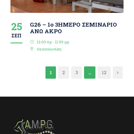
25
G26 – 1o 3ΗΜΕΡΟ ΣΕΜΙΝΑΡΙΟ
ΑΝΩ ΑΚΡΟ
ΣΕΠ
12:00 πμ - 11:59 μμ
Θεσσαλονίκη
1
2
3
…
12