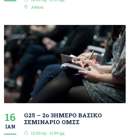
Αθήνα
16
G25 – 2ο 3ΗΜΕΡΟ ΒΑΣΙΚΟ
ΣΕΜΙΝΑΡΙΟ ΟΜΣΣ
ΙΑΝ
12:00 πμ - 11:59 μμ