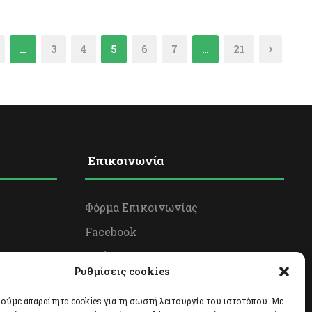
…
3
4
5
6
7
…
21
Επικοινωνία
Φόρμα Επικοινωνίας
Facebook
Twitter
Ρυθμίσεις cookies
Instagram
ούμε απαραίτητα cookies για τη σωστή λειτουργία του ιστοτόπου. Με