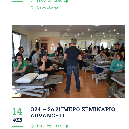
12:00 πμ - 11:59 μμ
Θεσσαλονίκη
14
G24 – 2ο 2ΗΜΕΡΟ ΣΕΜΙΝΑΡΙΟ
ΑDVANCE IΙ
ΦΕΒ
12:00 πμ - 11:59 μμ