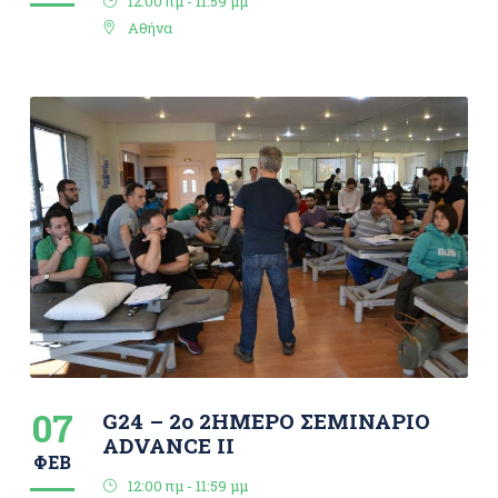
12:00 πμ - 11:59 μμ
Αθήνα
07
G24 – 2ο 2ΗΜΕΡΟ ΣΕΜΙΝΑΡΙΟ
ΑDVANCE IΙ
ΦΕΒ
12:00 πμ - 11:59 μμ