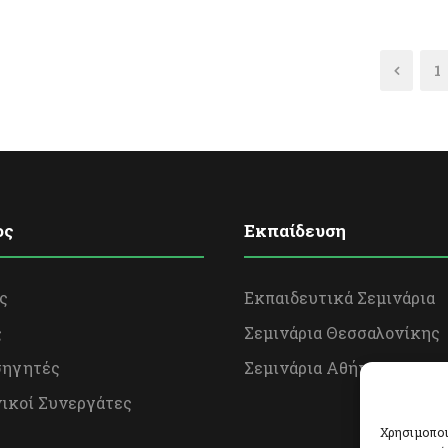
1
ος
Εκπαίδευση
ς
Εκπαιδευτικά Σεμινάρια
ς
Σεμινάρια Θεσσαλονίκης
σηγητές
Σεμινάρια Αθήνας
ικοί Συνεργάτες
Χρησιμοποι