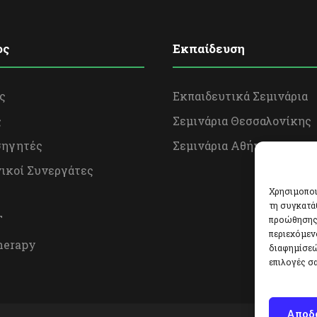
ος
Εκπαίδευση
ς
Εκπαιδευτικά Σεμινάρια
ς
Σεμινάρια Θεσσαλονίκης
σηγητές
Σεμινάρια Αθήνας
ικοί Συνεργάτες
Χρησιμοποι
τη συγκατά
Τ
προώθησης 
περιεχόμεν
herapy
διαφημίσεώ
επιλογές σα
Αποδ