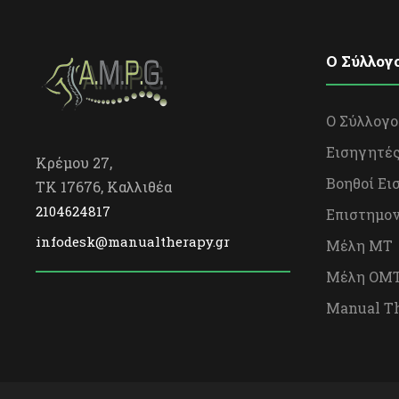
O Σύλλογ
Ο Σύλλογο
Εισηγητέ
Κρέμου 27,
Βοηθοί Ει
TK 17676, Καλλιθέα
2104624817
Επιστημον
infodesk@manualtherapy.gr
Μέλη ΜΤ
Μέλη OΜ
Manual T