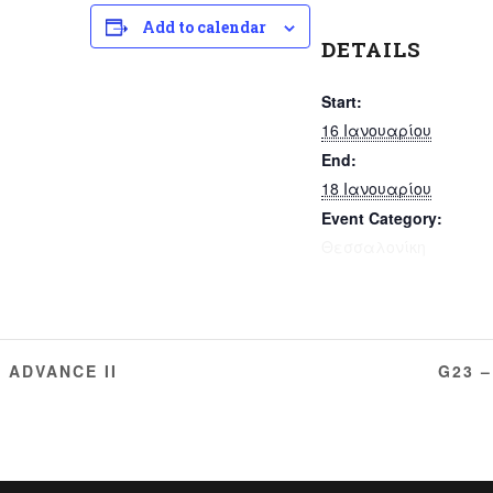
Add to calendar
DETAILS
Start:
16 Ιανουαρίου
End:
18 Ιανουαρίου
Event Category:
Θεσσαλονίκη
 ΑDVANCE IΙ
G23 