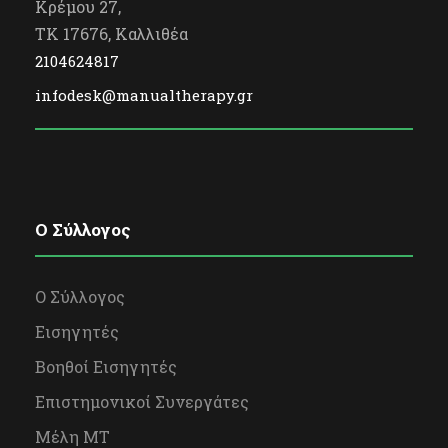
2
s
Κρέμου 27,
TK 17676, Καλλιθέα
0
N
2104624817
2
infodesk@manualtherapy.gr
a
6
v
i
O Σύλλογος
g
a
Ο Σύλλογος
Εισηγητές
t
Βοηθοί Εισηγητές
i
Επιστημονικοί Συνεργάτες
o
Μέλη ΜΤ