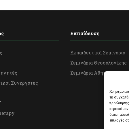
ος
Εκπαίδευση
ς
Εκπαιδευτικά Σεμινάρια
ς
Σεμινάρια Θεσσαλονίκης
σηγητές
Σεμινάρια Αθήνας
ικοί Συνεργάτες
Χρησιμοποι
τη συγκατά
Τ
προώθησης 
περιεχόμεν
herapy
διαφημίσεώ
επιλογές σα