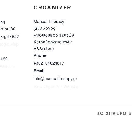
ORGANIZER
κη
Manual Therapy
(Σύλλογος
ρίου 86
Φυσικοθεραπευτών
κη
,
54627
Χειροθεραπευτών
oogle Map
Ελλάδος)
Phone
8129
+302104624817
 Website
Email
info@manualtherapy.gr
View Organizer Website
2Ο 2ΗΜΕΡΟ Β