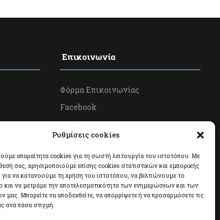
Επικοινωνία
Φόρμα Επικοινωνίας
Facebook
Twitter
Ρυθμίσεις cookies
Instagram
ούμε απαραίτητα cookies για τη σωστή λειτουργία του ιστοτόπου. Με
θεσή σας, χρησιμοποιούμε επίσης cookies στατιστικών και εμπορικής
για να κατανοούμε τη χρήση του ιστοτόπου, να βελτιώνουμε το
ο και να μετράμε την αποτελεσματικότητα των ενημερώσεων και των
ν μας. Μπορείτε να αποδεχθείτε, να απορρίψετε ή να προσαρμόσετε τις
ς ανά πάσα στιγμή.