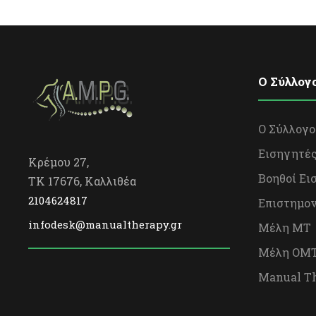
O Σύλλογ
Ο Σύλλογο
Εισηγητέ
Κρέμου 27,
Βοηθοί Ει
TK 17676, Καλλιθέα
2104624817
Επιστημον
infodesk@manualtherapy.gr
Μέλη ΜΤ
Μέλη OΜ
Manual T