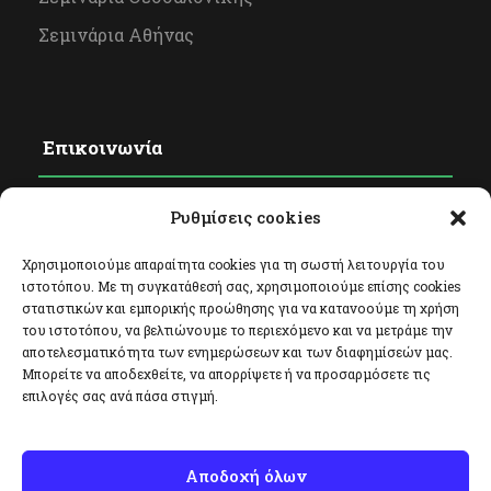
Σεμινάρια Αθήνας
Επικοινωνία
Ρυθμίσεις cookies
Φόρμα Επικοινωνίας
Facebook
Χρησιμοποιούμε απαραίτητα cookies για τη σωστή λειτουργία του
ιστοτόπου. Με τη συγκατάθεσή σας, χρησιμοποιούμε επίσης cookies
Twitter
στατιστικών και εμπορικής προώθησης για να κατανοούμε τη χρήση
του ιστοτόπου, να βελτιώνουμε το περιεχόμενο και να μετράμε την
Instagram
αποτελεσματικότητα των ενημερώσεων και των διαφημίσεών μας.
Μπορείτε να αποδεχθείτε, να απορρίψετε ή να προσαρμόσετε τις
επιλογές σας ανά πάσα στιγμή.
Αποδοχή όλων