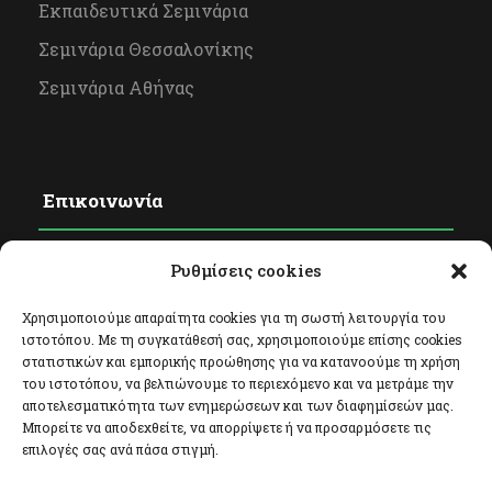
Εκπαιδευτικά Σεμινάρια
Σεμινάρια Θεσσαλονίκης
Σεμινάρια Αθήνας
Επικοινωνία
Ρυθμίσεις cookies
Φόρμα Επικοινωνίας
Facebook
Χρησιμοποιούμε απαραίτητα cookies για τη σωστή λειτουργία του
ιστοτόπου. Με τη συγκατάθεσή σας, χρησιμοποιούμε επίσης cookies
Twitter
στατιστικών και εμπορικής προώθησης για να κατανοούμε τη χρήση
του ιστοτόπου, να βελτιώνουμε το περιεχόμενο και να μετράμε την
Instagram
αποτελεσματικότητα των ενημερώσεων και των διαφημίσεών μας.
Μπορείτε να αποδεχθείτε, να απορρίψετε ή να προσαρμόσετε τις
επιλογές σας ανά πάσα στιγμή.