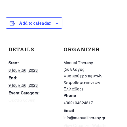
Add to calendar
DETAILS
ORGANIZER
Start:
Manual Therapy
(Σύλλογος
8 Ιουλίου, 2023
Φυσικοθεραπευτών
End:
Χειροθεραπευτών
9 Ιουλίου, 2023
Ελλάδος)
Event Category:
Phone
Θεσσαλονίκη
+302104624817
Email
info@manualtherapy.gr
View Organizer Website