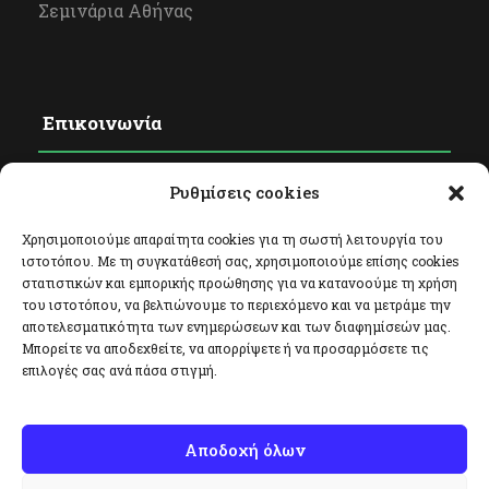
Σεμινάρια Αθήνας
Επικοινωνία
Ρυθμίσεις cookies
Φόρμα Επικοινωνίας
Facebook
Χρησιμοποιούμε απαραίτητα cookies για τη σωστή λειτουργία του
ιστοτόπου. Με τη συγκατάθεσή σας, χρησιμοποιούμε επίσης cookies
Twitter
στατιστικών και εμπορικής προώθησης για να κατανοούμε τη χρήση
του ιστοτόπου, να βελτιώνουμε το περιεχόμενο και να μετράμε την
Instagram
αποτελεσματικότητα των ενημερώσεων και των διαφημίσεών μας.
Μπορείτε να αποδεχθείτε, να απορρίψετε ή να προσαρμόσετε τις
επιλογές σας ανά πάσα στιγμή.
Αποδοχή όλων