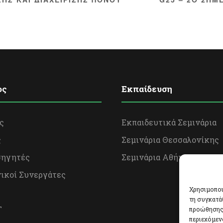
ος
Εκπαίδευση
ς
Εκπαιδευτικά Σεμινάρια
ς
Σεμινάρια Θεσσαλονίκης
σηγητές
Σεμινάρια Αθήνας
ικοί Συνεργάτες
Χρησιμοποι
τη συγκατά
Τ
προώθησης 
περιεχόμεν