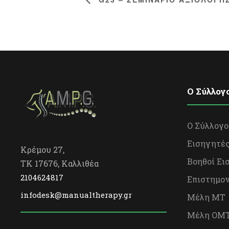
O Σύλλογ
Ο Σύλλογο
Εισηγητέ
Κρέμου 27,
Βοηθοί Ει
TK 17676, Καλλιθέα
2104624817
Επιστημον
infodesk@manualtherapy.gr
Μέλη ΜΤ
Μέλη OΜ