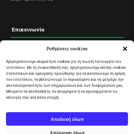
Επικοινωνία
Ρυθμίσεις cookies
Φόρμα Επικοινωνίας
Facebook
Χρησιμοποιούμε απαραίτητα cookies για τη σωστή λειτουργία του
ιστοτόπου. Με τη συγκατάθεσή σας, χρησιμοποιούμε επίσης cookies
Twitter
στατιστικών και εμπορικής προώθησης για να κατανοούμε τη χρήση
του ιστοτόπου, να βελτιώνουμε το περιεχόμενο και να μετράμε την
Instagram
αποτελεσματικότητα των ενημερώσεων και των διαφημίσεών μας.
Μπορείτε να αποδεχθείτε, να απορρίψετε ή να προσαρμόσετε τις
επιλογές σας ανά πάσα στιγμή.
Αποδοχή όλων
Απόρριψη όλων