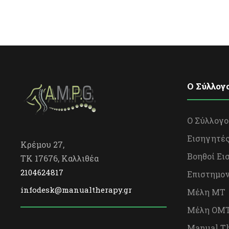
O Σύλλογ
Ο Σύλλογο
Εισηγητέ
Κρέμου 27,
Βοηθοί Ει
TK 17676, Καλλιθέα
2104624817
Επιστημον
infodesk@manualtherapy.gr
Μέλη ΜΤ
Μέλη OΜ
Manual T