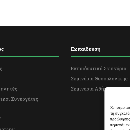
ος
Εκπαίδευση
ς
Εκπαιδευτικά Σεμινάρια
ς
Σεμινάρια Θεσσαλονίκης
σηγητές
Σεμινάρια Αθήνας
ικοί Συνεργάτες
Χρησιμοποι
τη συγκατά
Τ
προώθησης 
περιεχόμεν
herapy