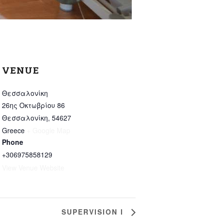
VENUE
Θεσσαλονίκη
26ης Οκτωβρίου 86
Θεσσαλονίκη
,
54627
Greece
+ Google Map
Phone
+306975858129
View Venue Website
SUPERVISION I