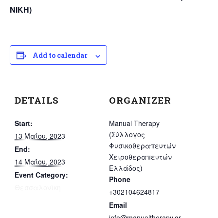
ΝΙΚΗ)
Add to calendar
DETAILS
ORGANIZER
Start:
Manual Therapy
(Σύλλογος
13 Μαΐου, 2023
Φυσικοθεραπευτών
End:
Χειροθεραπευτών
14 Μαΐου, 2023
Ελλάδος)
Event Category:
Phone
Θεσσαλονίκη
+302104624817
Email
info@manualtherapy.gr