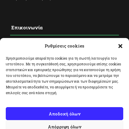
Επικοινωνία
Ρυθμίσεις cookies
Φόρμα Επικοινωνίας
Facebook
Χρησιμοποιούμε απαραίτητα cookies για τη σωστή λειτουργία του
ιστοτόπου. Με τη συγκατάθεσή σας, χρησιμοποιούμε επίσης cookies
Twitter
στατιστικών και εμπορικής προώθησης για να κατανοούμε τη χρήση
του ιστοτόπου, να βελτιώνουμε το περιεχόμενο και να μετράμε την
Instagram
αποτελεσματικότητα των ενημερώσεων και των διαφημίσεών μας.
Μπορείτε να αποδεχθείτε, να απορρίψετε ή να προσαρμόσετε τις
επιλογές σας ανά πάσα στιγμή.
Αποδοχή όλων
Απόρριψη όλων