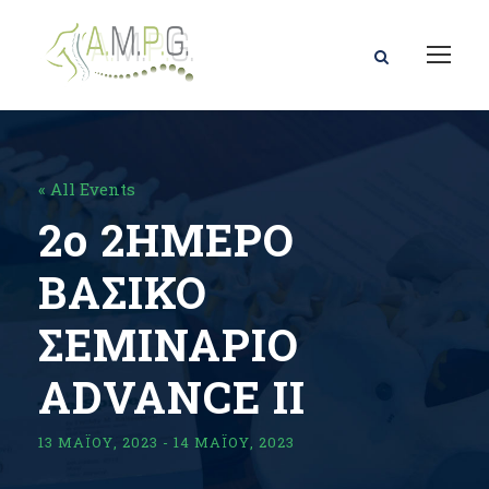
« All Events
2ο 2ΗΜΕΡΟ
ΒΑΣΙΚΟ
ΣΕΜΙΝΑΡΙΟ
ΑDVANCE IΙ
13 ΜΑΪ́ΟΥ, 2023
-
14 ΜΑΪ́ΟΥ, 2023