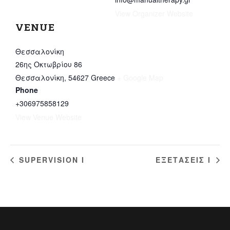
View Organizer Website
VENUE
Θεσσαλονίκη
26ης Οκτωβρίου 86
Θεσσαλονίκη
,
54627
Greece
+ Google Map
Phone
+306975858129
View Venue Website
SUPERVISION I
ΕΞΕΤΑΣΕΙΣ Ι