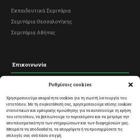
Εκπαιδευτικά Σεμινάρια
Σεμινάρια Θεσσαλονίκης
Σεμινάρια Αθήνας
Επικοινωνία
Ρυθμίσεις cookies
Φόρμα Επικοινωνίας
Facebook
Χρησιμοποιούμε απαραίτητα cookies για τη σωστή λειτουργία του
ιστοτόπου. Με τη συγκατάθεσή σας, χρησιμοποιούμε επίσης cookies
Twitter
στατιστικών και εμπορικής προώθησης για να κατανοούμε τη χρήση
του ιστοτόπου, να βελτιώνουμε το περιεχόμενο και να μετράμε την
Instagram
αποτελεσματικότητα των ενημερώσεων και των διαφημίσεών μας.
Μπορείτε να αποδεχθείτε, να απορρίψετε ή να προσαρμόσετε τις
επιλογές σας ανά πάσα στιγμή.