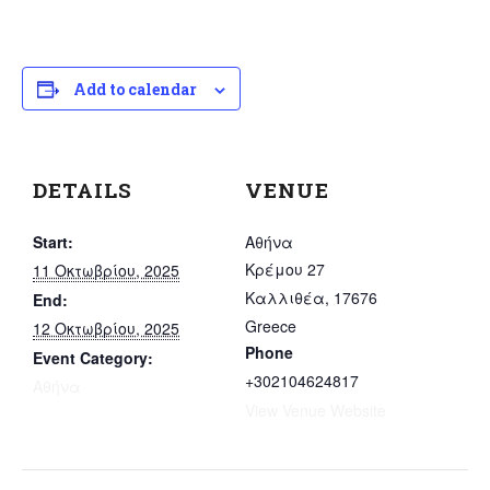
Add to calendar
DETAILS
VENUE
Start:
Αθήνα
Κρέμου 27
11 Οκτωβρίου, 2025
Καλλιθέα
,
17676
End:
Greece
12 Οκτωβρίου, 2025
Phone
Event Category:
+302104624817
Αθήνα
View Venue Website