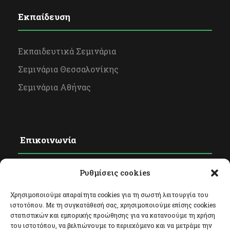
Εκπαίδευση
Εκπαιδευτικά Σεμινάρια
Σεμινάρια Θεσσαλονίκης
Σεμινάρια Αθήνας
Επικοινωνία
Ρυθμίσεις cookies
Φόρμα Επικοινωνίας
Facebook
Χρησιμοποιούμε απαραίτητα cookies για τη σωστή λειτουργία του
ιστοτόπου. Με τη συγκατάθεσή σας, χρησιμοποιούμε επίσης cookies
Twitter
στατιστικών και εμπορικής προώθησης για να κατανοούμε τη χρήση
του ιστοτόπου, να βελτιώνουμε το περιεχόμενο και να μετράμε την
Instagram